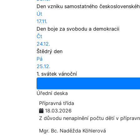
Den vzniku samostatného československéh
Út
17.11.
Den boje za svobodu a demokracii
Čt
24.12.
Štědrý den
Pá
25.12.
1. svátek vánoční
Úřední deska
Přípravná třída
18.03.2026
Z důvodu nenaplnění počtu dětí v přípravn
Mgr. Bc. Naděžda Köhlerová