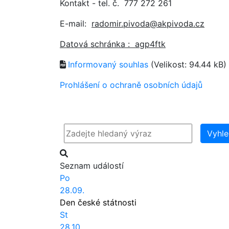
Kontakt - tel. č.
777 272 261
E-mail:
radomir.pivoda@akpivoda.cz
Datová schránka : agp4ftk
Informovaný souhlas
(Velikost: 94.44 kB)
Prohlášení o ochraně osobních údajů
Vyhle
Seznam událostí
Po
28.09.
Den české státnosti
St
28.10.