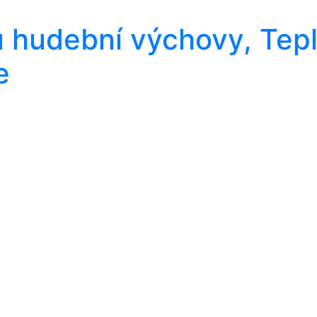
u hudební výchovy, Tepl
e