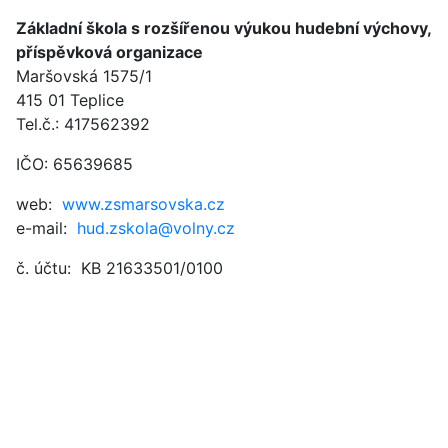
Základní škola s rozšířenou výukou hudební výchovy,
příspěvková organizace
Maršovská 1575/1
415 01 Teplice
Tel.č.: 417562392
IČO: 65639685
web:
www.zsmarsovska.cz
e-mail:
hud.zskola@volny.cz
č. účtu: KB 21633501/0100