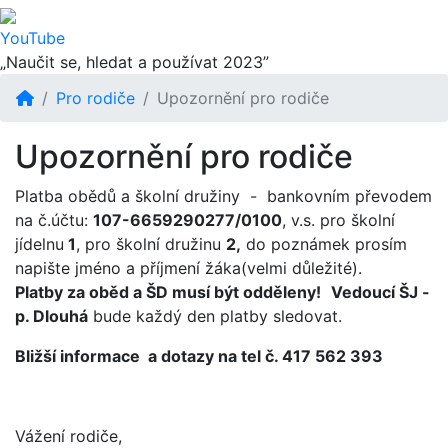
YouTube
„Naučit se, hledat a používat 2023”
Pro rodiče
Upozornění pro rodiče
Upozornění pro rodiče
Platba obědů a školní družiny - bankovním převodem
na č.účtu:
107-6659290277/0100
, v.s. pro školní
jídelnu
1
, pro školní družinu
2,
do poznámek prosím
napište jméno a příjmení žáka(velmi důležité).
Platby za oběd a ŠD musí být odděleny!
Vedoucí ŠJ -
p. Dlouhá
bude každý den platby sledovat.
Bližší informace a dotazy na tel č. 417 562 393
Vážení rodiče,