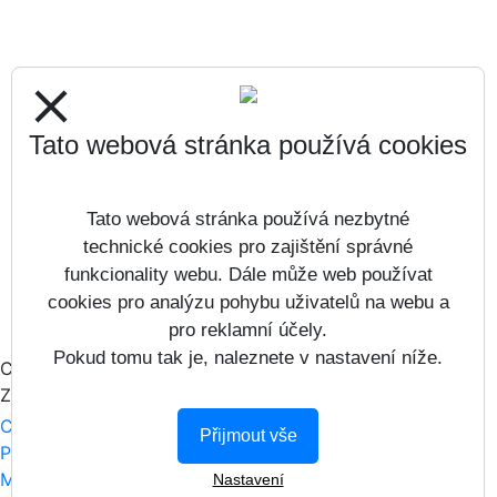
close
Tato webová stránka používá cookies
Tato webová stránka používá nezbytné
technické cookies pro zajištění správné
funkcionality webu. Dále může web používat
cookies pro analýzu pohybu uživatelů na webu a
pro reklamní účely.
Pokud tomu tak je, naleznete v nastavení níže.
Copyright © 2013 - 2026
ZŠ Maršovská &
Vitalex
Computers s.r.o.
- Tvorba školních webů
Přijmout vše
Prohlášení o přístupnosti
Mapa webu
Nastavení