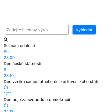
Vyhledat
Seznam událostí
Po
28.09.
Den české státnosti
St
28.10.
Den vzniku samostatného československého státu
Út
17.11.
Den boje za svobodu a demokracii
Čt
24.12.