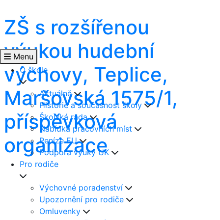
ZŠ s rozšířenou
výukou hudební
Menu
výchovy, Teplice,
O škole
Maršovská 1575/1,
Aktuálně
Historie a současnost školy
příspěvková
Školská rada
Nabídka pracovních míst
organizace
Peníze EU
Podpora výuky UK
Pro rodiče
Výchovné poradenství
Upozornění pro rodiče
Omluvenky