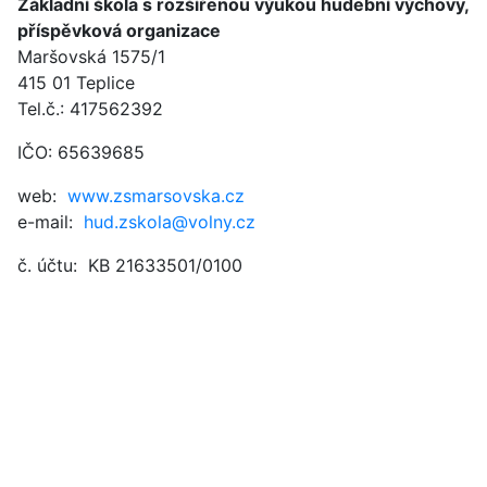
Základní škola s rozšířenou výukou hudební výchovy,
příspěvková organizace
Maršovská 1575/1
415 01 Teplice
Tel.č.: 417562392
IČO: 65639685
web:
www.zsmarsovska.cz
e-mail:
hud.zskola@volny.cz
č. účtu: KB 21633501/0100