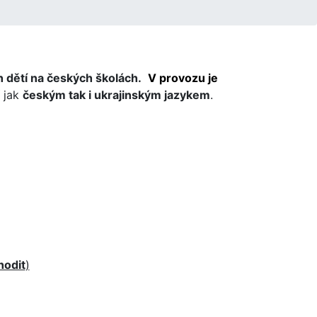
h dětí na českých školách.
V provozu je
í jak
českým tak i ukrajinským jazykem
.
hodit
)