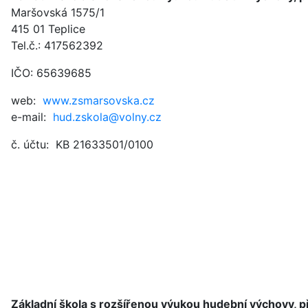
Maršovská 1575/1
415 01 Teplice
Tel.č.: 417562392
IČO: 65639685
web:
www.zsmarsovska.cz
e-mail:
hud.zskola@volny.cz
č. účtu: KB 21633501/0100
Základní škola s rozšířenou výukou hudební výchovy, 