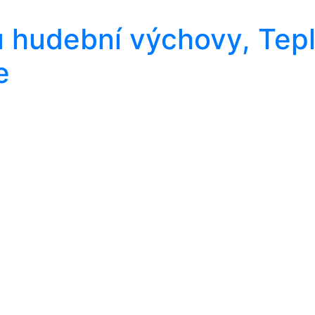
u hudební výchovy, Tepl
e