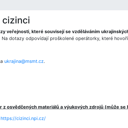
cizinci
zy veřejnosti, které souvisejí se vzděláváním ukrajinskýc
.
Na dotazy odpovídají proškolené operátorky, které hovoř
sa
ukrajina@msmt.cz
.
r z osvědčených materiálů a výukových zdrojů (může se 
-
https://cizinci.npi.cz/