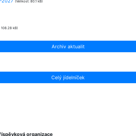
6-2027
(Velikost: 80.1 kB)
: 108.28 kB)
Archiv aktualit
Celý jídelníček
příspěvková organizace