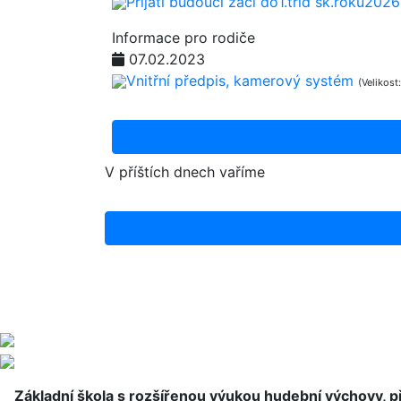
Přijatí budoucí žáci do1.tříd šk.roku202
Informace pro rodiče
07.02.2023
Vnitřní předpis, kamerový systém
(Velikost
V příštích dnech vaříme
Základní škola s rozšířenou výukou hudební výchovy, 