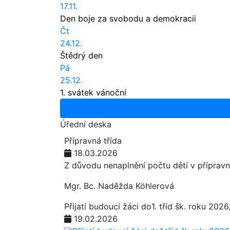
17.11.
Den boje za svobodu a demokracii
Čt
24.12.
Štědrý den
Pá
25.12.
1. svátek vánoční
Úřední deska
Přípravná třída
18.03.2026
Z důvodu nenaplnění počtu dětí v přípravn
Mgr. Bc. Naděžda Köhlerová
Přijatí budoucí žáci do1. tříd šk. roku 202
19.02.2026