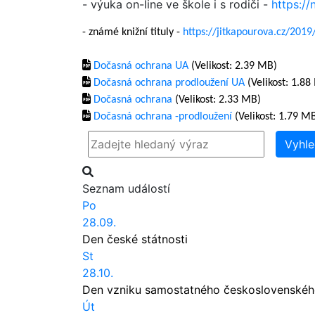
- výuka on-line ve škole i s rodiči -
https://
- známé knižní tituly -
https://jitkapourova.cz/2019
Dočasná ochrana UA
(Velikost: 2.39 MB)
Dočasná ochrana prodloužení UA
(Velikost: 1.8
Dočasná ochrana
(Velikost: 2.33 MB)
Dočasná ochrana -prodloužení
(Velikost: 1.79 M
Vyhle
Seznam událostí
Po
28.09.
Den české státnosti
St
28.10.
Den vzniku samostatného československéh
Út