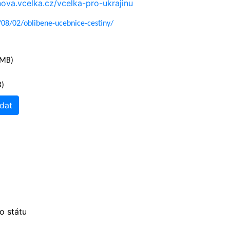
nova.vcelka.cz/vcelka-pro-ukrajinu
/08/02/oblibene-ucebnice-cestiny/
8 MB)
B)
dat
o státu