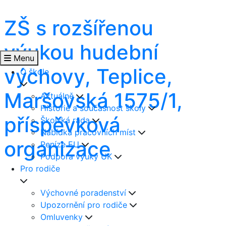
ZŠ s rozšířenou
výukou hudební
Menu
výchovy, Teplice,
O škole
Maršovská 1575/1,
Aktuálně
Historie a současnost školy
příspěvková
Školská rada
Nabídka pracovních míst
organizace
Peníze EU
Podpora výuky UK
Pro rodiče
Výchovné poradenství
Upozornění pro rodiče
Omluvenky