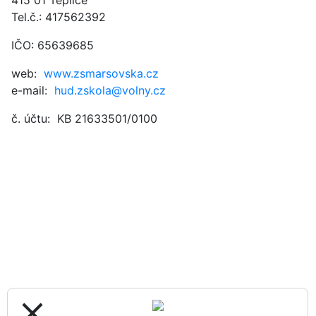
415 01 Teplice
Tel.č.: 417562392
IČO: 65639685
web:
www.zsmarsovska.cz
e-mail:
hud.zskola@volny.cz
č. účtu: KB 21633501/0100
close