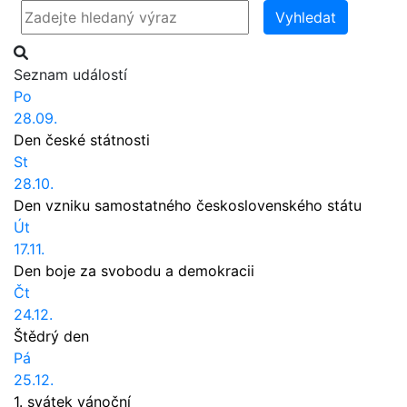
Vyhledat
Seznam událostí
Po
28.09.
Den české státnosti
St
28.10.
Den vzniku samostatného československého státu
Út
17.11.
Den boje za svobodu a demokracii
Čt
24.12.
Štědrý den
Pá
25.12.
1. svátek vánoční