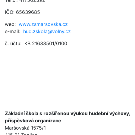
Tel.č.: 417562392
IČO: 65639685
web:
www.zsmarsovska.cz
e-mail:
hud.zskola@volny.cz
č. účtu: KB 21633501/0100
Základní škola s rozšířenou výukou hudební výchovy,
příspěvková organizace
Maršovská 1575/1