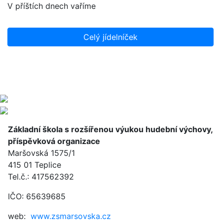
V příštích dnech vaříme
Celý jídelníček
Základní škola s rozšířenou výukou hudební výchovy,
příspěvková organizace
Maršovská 1575/1
415 01 Teplice
Tel.č.: 417562392
IČO: 65639685
web:
www.zsmarsovska.cz