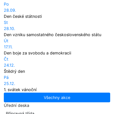
Po
28.09.
Den české státnosti
St
28.10.
Den vzniku samostatného československého státu
Út
17.11.
Den boje za svobodu a demokracii
Čt
24.12.
Štědrý den
Pá
25.12.
1. svátek vánoční
Všechny akce
Úřední deska
Přípravná třída