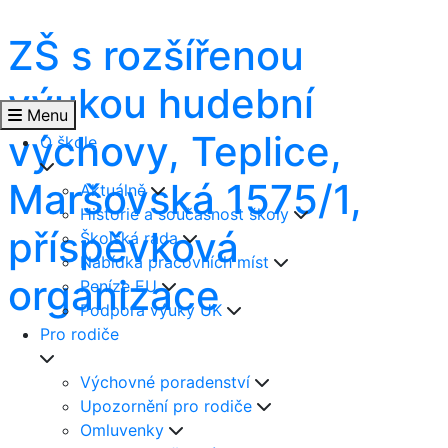
ZŠ s rozšířenou
výukou hudební
Menu
výchovy, Teplice,
O škole
Maršovská 1575/1,
Aktuálně
Historie a současnost školy
příspěvková
Školská rada
Nabídka pracovních míst
organizace
Peníze EU
Podpora výuky UK
Pro rodiče
Výchovné poradenství
Upozornění pro rodiče
Omluvenky