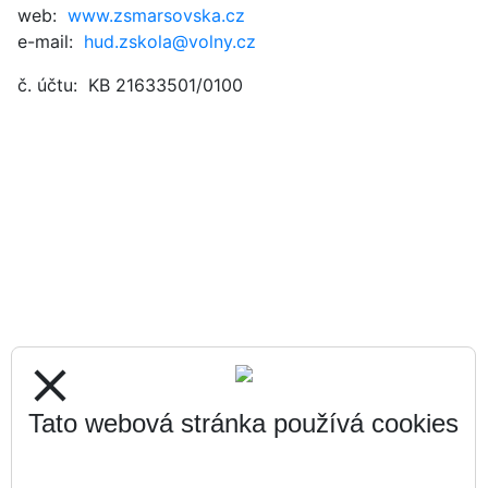
web:
www.zsmarsovska.cz
e-mail:
hud.zskola@volny.cz
č. účtu: KB 21633501/0100
close
Tato webová stránka používá cookies